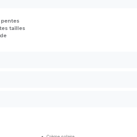
t pentes
es tailles
rde
Crème solaire