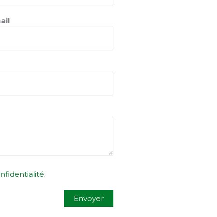
ail
nfidentialité
.