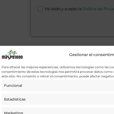
He leído y acepto la
Política de Priv
A
l
t
Gestionar el consentim
e
r
n
Para ofrecer las mejores experiencias, utilizamos tecnologías como las coo
consentimiento de estas tecnologías nos permitirá procesar datos como 
a
este sitio. No consentir o retirar el consentimiento, puede afectar negativ
t
i
Funcional
v
e
Estadísticas
:
Marketing