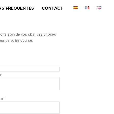
NS FREQUENTES
CONTACT
nons soin de vos skis, des choses
our de votre course.
m
ail