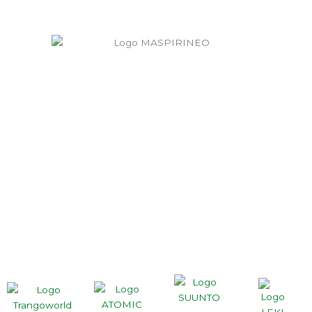
+34 606 991 200
CALLE LA FUENTE, NÚMERO 5, 22465, CHÍA
(HUESCA)
escuela@maspirineo.com