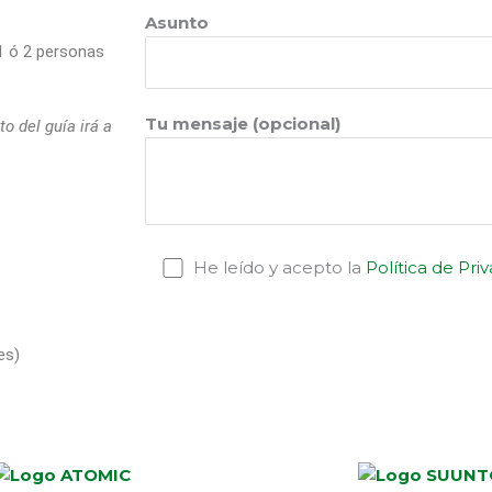
Asunto
 1 ó 2 personas
Tu mensaje (opcional)
o del guía irá a
He leído y acepto la
Política de Pri
es)