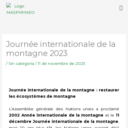
Aller
Me
au
contenu
Journée internationale de la
montagne 2023
/
Sin categoría
/
11 de novembre de 2023
Journée internationale de la montagne : restaurer
les écosystèmes de montagne
L’Assemblée générale des Nations unies a proclamé
2002 Année internationale de la montagne
et le
11
décembre Journée internationale de la montagne
,
mais 10 ans plus tôt, les Nations unies avaient déjà